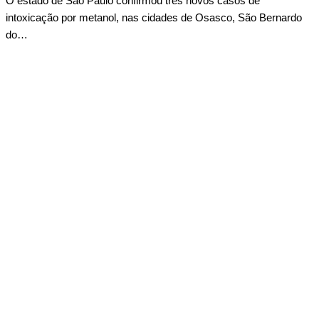
O estado de São Paulo confirmou três novos casos de
intoxicação por metanol, nas cidades de Osasco, São Bernardo
do…