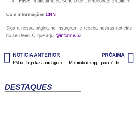
Fase
: Finalíssima da Série D do Campeonato Brasileiro
Com informações
CNN
Siga a nossa página no instagram e receba nossas notícias
no seu feed. Clique aqui
@informe.62
NOTÍCIA ANTERIOR
PRÓXIMA
PM de folga faz abordagem e prende suspeito de furtos, em Goiânia
Motorista de app quase é degolado por passageiro, em Goiânia; veja vídeo para entender
DESTAQUES