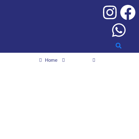
Home
Esportes
Anápolis Futebol Clube está próximo de ser campeão da série D
2024; a final é neste domingo (25)
Anápolis Futebol Clube
está próximo de ser
campeão da série D
2024; a final é neste
domingo (25)