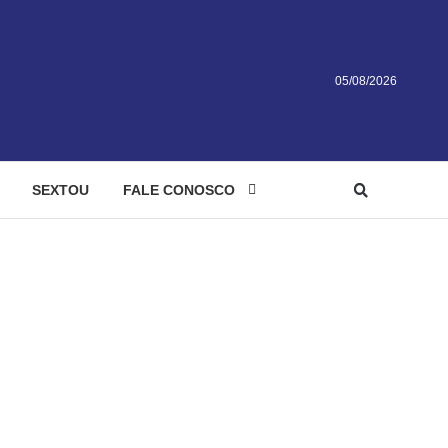
05/08/2026
SEXTOU
FALE CONOSCO
ação por metanol
cação por metanol