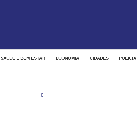
SAÚDE E BEM ESTAR
ECONOMIA
CIDADES
POLÍCIA
Saúde e bem estar
Brasil tem 24 casos confirmados de intoxic
sos confirmados de intoxi