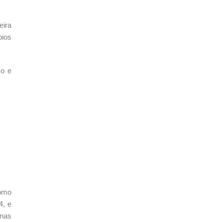
eira
pios
so e
como
4, e
enas