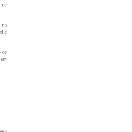
o de
o na
el e
o de
 sem
eiro