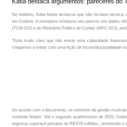
Kátia destaca argumentos: pareceres d
No relatório, Kátia Maria destacou que não há base técnica, 
em Goiânia. A vereadora embasou seu parecer em dados ofici
(TCM-GO) e do Ministério Público de Contas (MPC-GO), ambo
“Está muito claro que não existe uma calamidade financeir
chegamos a entrar com uma Ação de Inconstitucionalidade no T
De acordo com o documento, os números da gestão municipal
sustenta Mabel. “Até o segundo quadrimestre de 2025, Goiân
registrou superávit primário de R$ 678 milhões, revertendo o d