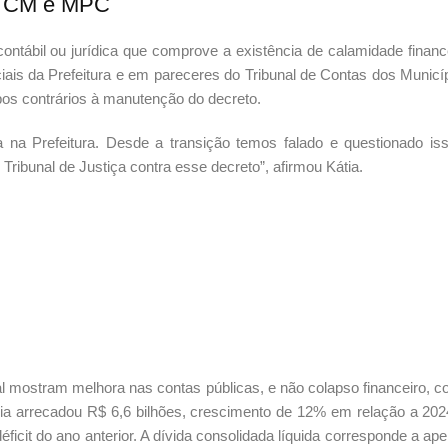
o TCM e MPC
contábil ou jurídica que comprove a existência de calamidade financ
ais da Prefeitura e em pareceres do Tribunal de Contas dos Municí
s contrários à manutenção do decreto.
a na Prefeitura. Desde a transição temos falado e questionado is
ribunal de Justiça contra esse decreto”, afirmou Kátia.
 mostram melhora nas contas públicas, e não colapso financeiro, 
ia arrecadou R$ 6,6 bilhões, crescimento de 12% em relação a 202
éficit do ano anterior. A dívida consolidada líquida corresponde a ap