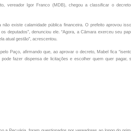
to, vereador Igor Franco (MDB), chegou a classificar o decret
não existe calamidade pública financeira. O prefeito aprovou iss
m os deputados”, denunciou ele. “Agora, a Câmara exerceu seu pap
la atual gestão”, acrescentou.
elo Paço, afirmando que, ao aprovar o decreto, Mabel fica “isent
to pode fazer dispensa de licitações e escolher quem quer pagar,
o a Pecuária, foram questionados por vereadores ao longo do prim