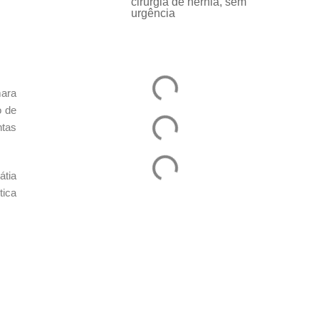
cirurgia de hérnia, sem
urgência
mara
o de
ntas
átia
tica