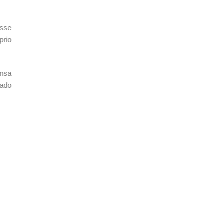
esse
prio
ensa
zado