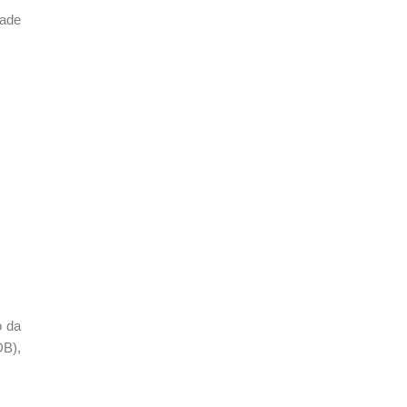
dade
o da
DB),