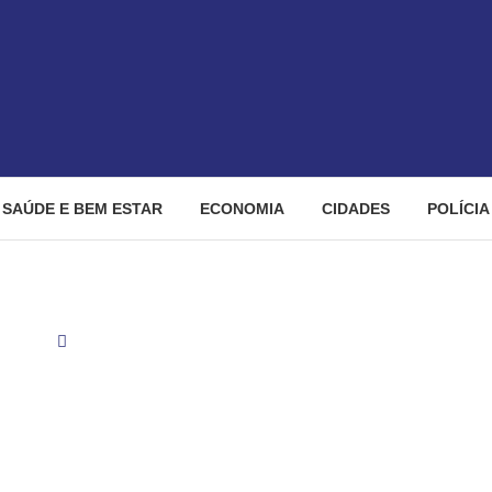
SAÚDE E BEM ESTAR
ECONOMIA
CIDADES
POLÍCIA
dades
CCJ derruba calamidade pública em Goiânia e impõe dur
ade pública em Goiânia e 
Mabel