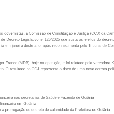
s governistas, a Comissão de Constituição e Justiça (CCJ) da Câ
o de Decreto Legislativo nº 126/2025 que susta os efeitos do decret
ânia em janeiro deste ano, após reconhecimento pelo Tribunal de Co
Igor Franco (MDB), hoje na oposição, e foi relatado pela vereadora K
to. O resultado na CCJ representa o risco de uma nova derrota polí
inanceira nas secretarias de Saúde e Fazenda de Goiânia
financeira em Goiânia
m a prorrogação do decreto de calamidade da Prefeitura de Goiânia