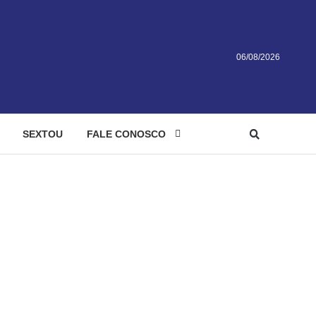
06/08/2026
SEXTOU
FALE CONOSCO
a derrota a Mabel
impõe dura derrota a