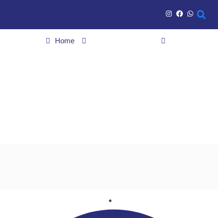
Home
Saúde e bem estar
Covid-19 deixou 149 mil crianças e adolescentes órfãos em
2020 e 2021
Covid-19 deixou 149 mil
crianças e adolescentes
órfãos em 2020 e 2021