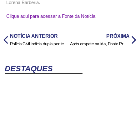
Lorena Barberia.
Clique aqui para acessar a Fonte da Notícia
NOTÍCIA ANTERIOR
PRÓXIMA
Polícia Civil indicia dupla por tentativa de subtração de crianças em Goiânia
Após empate na ida, Ponte Preta e Londrina decidem título da Série C do Brasileirão
DESTAQUES