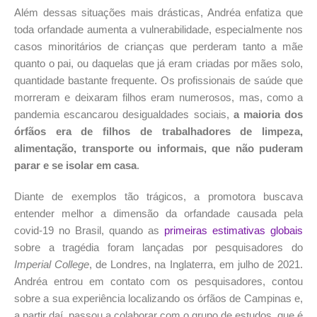
Além dessas situações mais drásticas, Andréa enfatiza que
toda orfandade aumenta a vulnerabilidade, especialmente nos
casos minoritários de crianças que perderam tanto a mãe
quanto o pai, ou daquelas que já eram criadas por mães solo,
quantidade bastante frequente. Os profissionais de saúde que
morreram e deixaram filhos eram numerosos, mas, como a
pandemia escancarou desigualdades sociais,
a maioria dos
órfãos era de filhos de trabalhadores de limpeza,
alimentação, transporte ou informais, que não puderam
parar e se isolar em casa
.
Diante de exemplos tão trágicos, a promotora buscava
entender melhor a dimensão da orfandade causada pela
covid-19 no Brasil, quando as
primeiras estimativas globais
sobre a tragédia foram lançadas por pesquisadores do
Imperial College
, de Londres, na Inglaterra, em julho de 2021.
Andréa entrou em contato com os pesquisadores, contou
sobre a sua experiência localizando os órfãos de Campinas e,
a partir daí, passou a colaborar com o grupo de estudos, que é