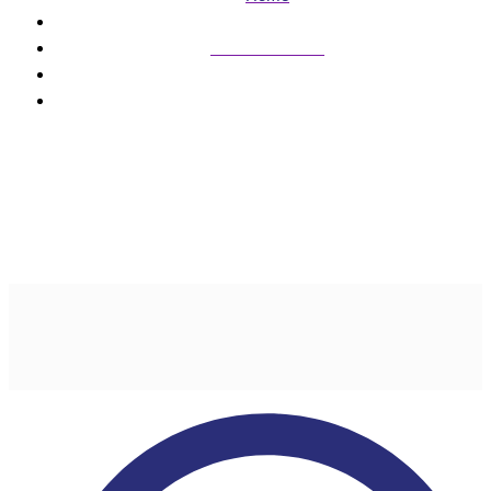
Últimas noticias
Cresce a busca pela remoção no Brasil
Cresce a busca pela
remoção no Brasil