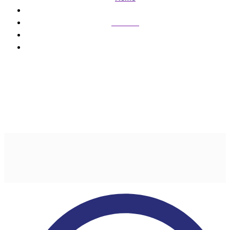
Cidades
“Decisão fere a soberania das urnas”
“Decisão fere a
soberania das urnas”