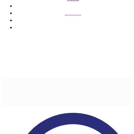
Cidades
denúncia de assédio na UFG
denúncia de assédio na
UFG