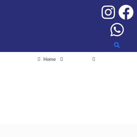
Home
Economia
Embraer assina contrato de venda de aviões para os Emirados
Árabes
Embraer assina contrato
de venda de aviões para
os Emirados Árabes