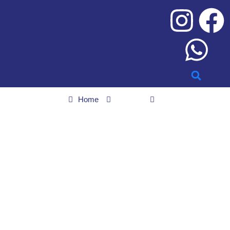
Home
Sextou
Expoagro a 50 km de Goiânia anuncia shows gratuitos de
Isadora Pompeo e Di Paullo & Paulino – Curta Mais
Expoagro a 50 km de
Goiânia anuncia shows
gratuitos de Isadora
Pompeo e Di Paullo &
Paulino – Curta Mais