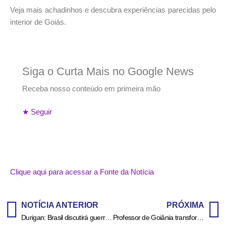
Veja mais achadinhos e descubra experiências parecidas pelo
interior de Goiás.
Siga o
Curta Mais
no
Google News
Receba nosso conteúdo em primeira mão
★ Seguir
Clique aqui para acessar a Fonte da Notícia
NOTÍCIA ANTERIOR
PRÓXIMA
Durigan: Brasil discutirá guerra e minerais em reuniões do Brics e G7
Professor de Goiânia transforma aula em curta-metragem