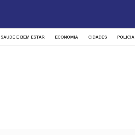
SAÚDE E BEM ESTAR
ECONOMIA
CIDADES
POLÍCIA
Goiânia: vítimas de ameaças e crimes leves poderão acionar Justi
eaças e crimes leves pode
passar por delegacia