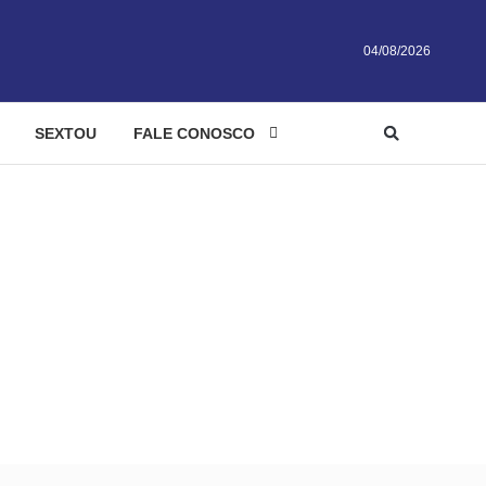
04/08/2026
SEXTOU
FALE CONOSCO
ça sem passar por delegacia
rão acionar Justiça sem