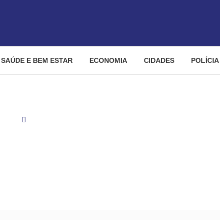
SAÚDE E BEM ESTAR
ECONOMIA
CIDADES
POLÍCIA
ades
Mãe em viagem com filha de 1 ano é detida com 3 kg de 
ilha de 1 ano é detida co
Goiânia