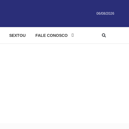
06/08/2026
SEXTOU
FALE CONOSCO
cocaína em Goiânia
m 3 kg de cocaína em