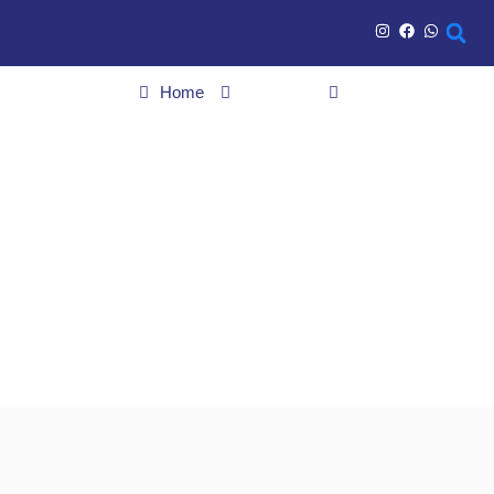
Home
Esportes
Morre Mircea Lucescu, técnico da seleção da Romênia e
multicampeão na Europa, aos 80 anos
Morre Mircea Lucescu,
técnico da seleção da
Romênia e
multicampeão na
Europa, aos 80 anos