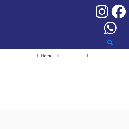
Home
Economia
“Não foi descuido, foi escolha”, diz Haddad sobre rejeição de MP
“Não foi descuido, foi
escolha”, diz Haddad
sobre rejeição de MP