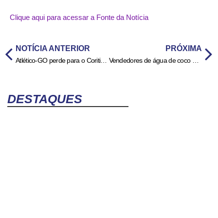
Clique aqui para acessar a Fonte da Notícia
NOTÍCIA ANTERIOR
PRÓXIMA
Atlético-GO perde para o Coritiba e encerra sequência de oito jogos de invencibilidade
Vendedores de água de coco do Vaca Brava se preocupam com pressão da prefeitura
DESTAQUES