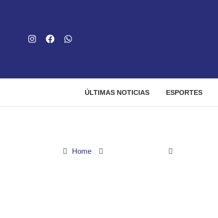
ÚLTIMAS NOTICIAS
ESPORTES
Home
Últimas noticias
PCGO autua 
PCGO autua em fla
propriedade rural de