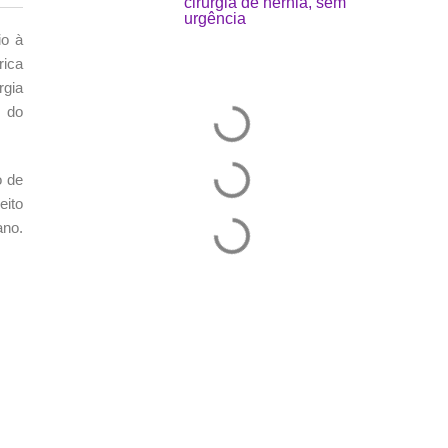
cirurgia de hérnia, sem
urgência
io à
rica
rgia
o do
o de
eito
ano.