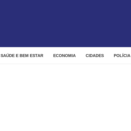
SAÚDE E BEM ESTAR
ECONOMIA
CIDADES
POLÍCIA
em flagrante autor de furto de energia elétrica em propriedade rural 
grante autor de furto de e
 Niquelândia – Policia Civ