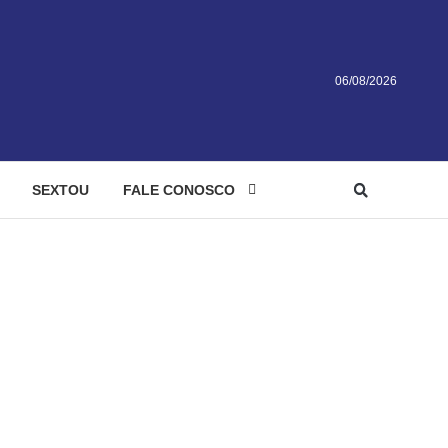
06/08/2026
SEXTOU
FALE CONOSCO
de Niquelândia – Policia Civil do Estado de Goiás
nergia elétrica em
il do Estado de Goiás