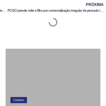
PRÓXIMA
Anatel promete interromper serviços e apreender equipamentos de provedores com cabos abandonados
PCGO prende mãe e filho por comercialização irregular de pescado impróprio ao consumo em Piracanjuba – Policia Civil do Estado de Goiás
Cidades