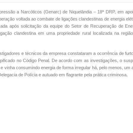
epressão a Narcóticos (Genarc) de Niquelândia – 18ª DRP, em apo
eração voltada ao combate de ligações clandestinas de energia elét
izada após solicitação da equipe do Setor de Recuperação de Ene
igação clandestina em uma propriedade rural localizada na regiã
estigadores e técnicos da empresa constataram a ocorrência de furt
ipificado no Código Penal.
De acordo com as investigações, o susp
ão e vinha consumindo energia de forma irregular há, pelo menos, um 
Delegacia de Polícia e autuado em flagrante pela prática criminosa.