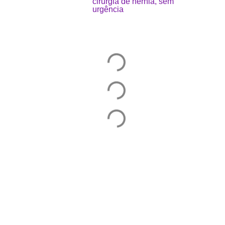
cirurgia de hérnia, sem
urgência