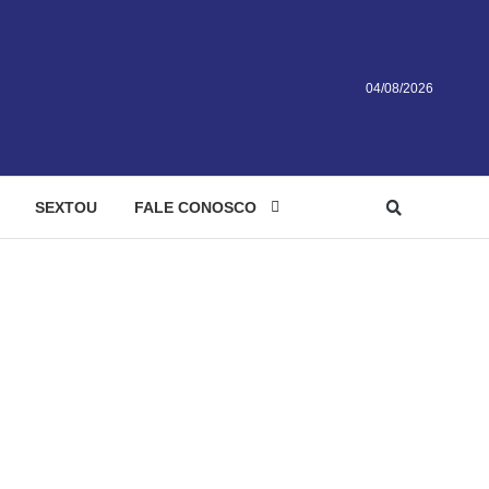
04/08/2026
SEXTOU
FALE CONOSCO
Goiânia – Policia Civil do Estado de Goiás
investiga tráfico de
o Estado de Goiás