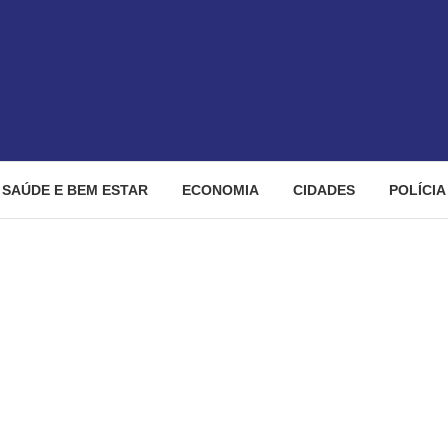
SAÚDE E BEM ESTAR
ECONOMIA
CIDADES
POLÍCIA
peração “Escama de Peixe” e investiga tráfico de drogas em bar de 
ção “Escama de Peixe” e 
 Goiânia – Policia Civil d