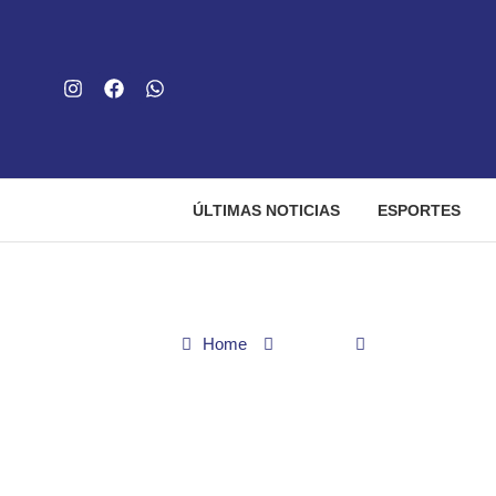
ÚLTIMAS NOTICIAS
ESPORTES
Home
Polícia
PCGO deflagra O
PCGO deflagra Opera
drogas em bar de