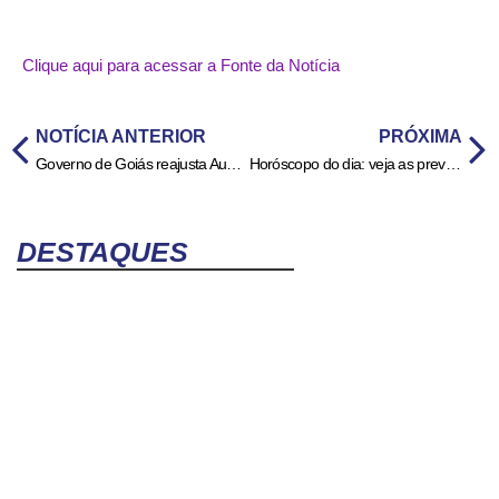
Clique aqui para acessar a Fonte da Notícia
NOTÍCIA ANTERIOR
PRÓXIMA
Governo de Goiás reajusta Auxílio Nutricional para R$ 75 por pessoa atendida
Horóscopo do dia: veja as previsões para seu signo hoje (Segunda, 13/10)
DESTAQUES