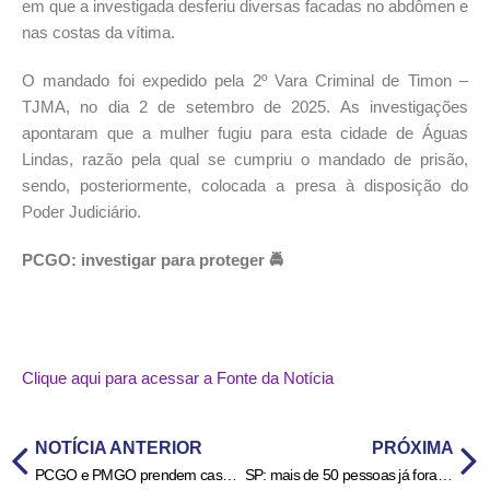
em que a investigada desferiu diversas facadas no abdômen e
nas costas da vítima.
O mandado foi expedido pela 2º Vara Criminal de Timon –
TJMA, no dia 2 de setembro de 2025. As investigações
apontaram que a mulher fugiu para esta cidade de Águas
Lindas, razão pela qual se cumpriu o mandado de prisão,
sendo, posteriormente, colocada a presa à disposição do
Poder Judiciário.
PCGO: investigar para proteger 🚔
Clique aqui para acessar a Fonte da Notícia
NOTÍCIA ANTERIOR
PRÓXIMA
PCGO e PMGO prendem casal suspeito de envolvimento na morte de uma criança de 1 ano e 10 meses em Novo Gama – Policia Civil do Estado de Goiás
SP: mais de 50 pessoas já foram presas por venda de bebida adulterada