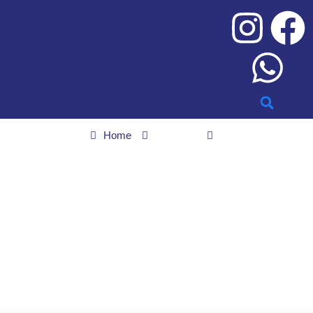
Home
Cidades
Polícia encontra 9 kg de maconha enterrados em quintal de casa
em Caldas Novas
Polícia encontra 9 kg de
maconha enterrados em
quintal de casa em
Caldas Novas