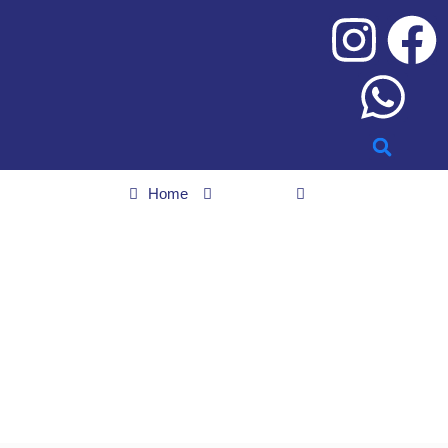
Home
Cidades
Prefeitura de Nova Veneza lança edital de concurso com mais
de 200 vagas
Prefeitura de Nova
Veneza lança edital de
concurso com mais de
200 vagas