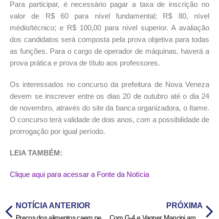
Para participar, é necessário pagar a taxa de inscrição no
valor de R$ 60 para nível fundamental; R$ 80, nível
médio/técnico; e R$ 100,00 para nível superior. A avaliação
dos candidatos será composta pela prova objetiva para todas
as funções. Para o cargo de operador de máquinas, haverá a
prova prática e prova de título aos professores.
Os interessados no concurso da prefeitura de Nova Veneza
devem se inscrever entre os dias 20 de outubro até o dia 24
de novembro, através do site da banca organizadora, o Itame.
O concurso terá validade de dois anos, com a possibilidade de
prorrogação por igual período.
LEIA TAMBÉM:
Clique aqui para acessar a Fonte da Notícia
NOTÍCIA ANTERIOR
PRÓXIMA
Preços dos alimentos caem pelo 4º mês consecutivo, diz IBGE
Com G-4 e Vagner Mancini ameaçados, Goiás encara o Athletic-MG em São João del Rei