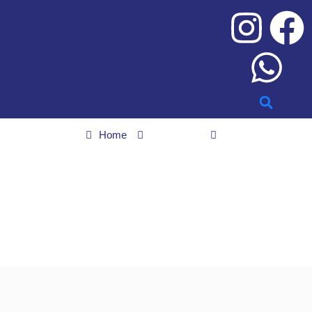
Home
Economia
Receita abre consulta a lote da malha fina do Imposto de Renda
Receita abre consulta a
lote da malha fina do
Imposto de Renda