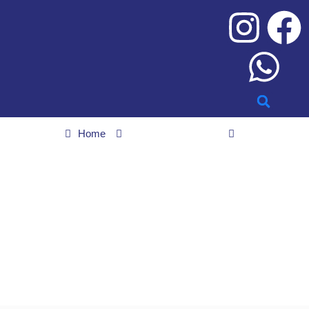
Home
Saúde e bem estar
Saiba mais sobre o hantavírus, suspeito de causar surto em
cruzeiro
Saiba mais sobre o
hantavírus, suspeito de
causar surto em
cruzeiro