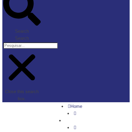
Search
Search
Close this search
box.
Home
Economia