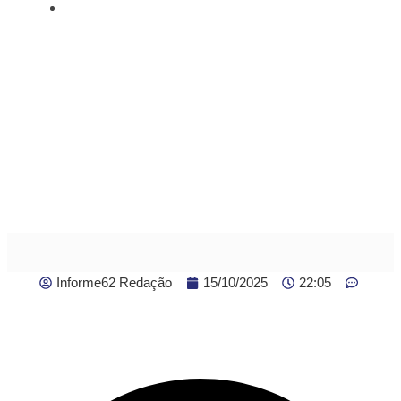
TCU suspende exigência de governo buscar centro da
meta fiscal em 2025
TCU suspende exigência
de governo buscar
centro da meta fiscal em
2025
Informe62 Redação
15/10/2025
22:05