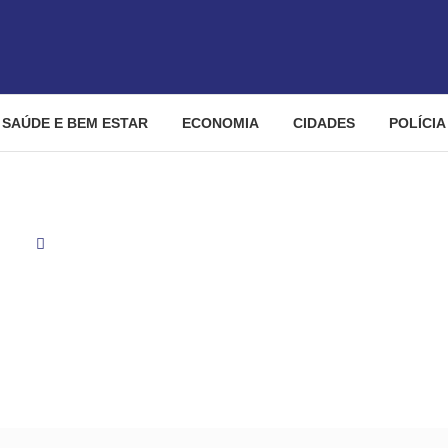
SAÚDE E BEM ESTAR
ECONOMIA
CIDADES
POLÍCIA
cias
UFG realiza Vestibular 2026 neste domingo com mais de 31 
 2026 neste domingo com m
a 2.209 vagas