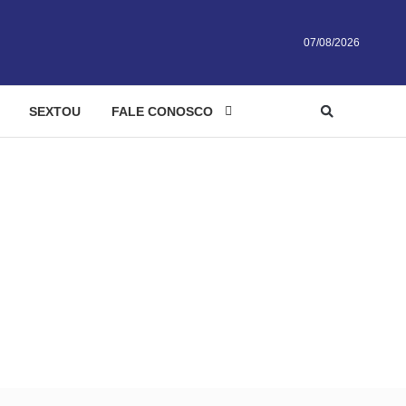
07/08/2026
SEXTOU
FALE CONOSCO
mil inscritos a 2.209 vagas
ais de 31 mil inscritos