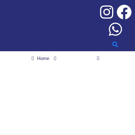
Home
Últimas noticias
3 decisões na irrigação que detonam o substrato e a saúde da
planta
3 decisões na irrigação
que detonam o
substrato e a saúde da
planta