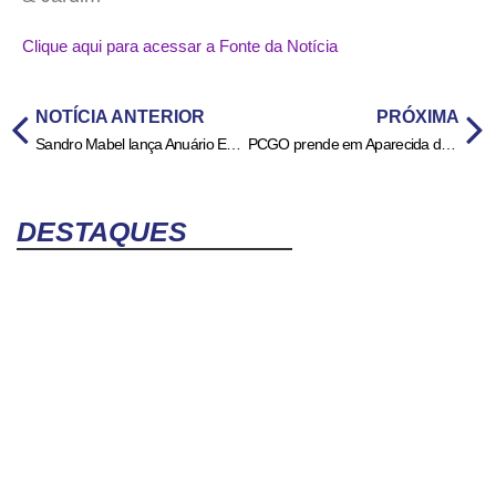
Clique aqui para acessar a Fonte da Notícia
NOTÍCIA ANTERIOR
PRÓXIMA
Sandro Mabel lança Anuário Estatístico 2025 e anuncia ações para revitalizar o Centro de Goiânia
PCGO prende em Aparecida de Goiânia investigado por tentativas de homicídio ocorridas na região sudoeste de Goiás
DESTAQUES