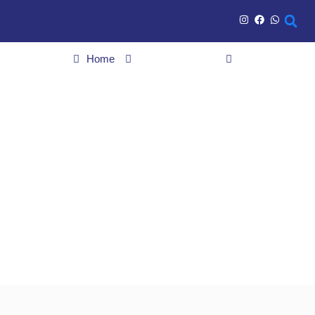
Home
Últimas noticias
Adolescente é alvo de mandado de busca e apreensão, em
Luziânia, por atos infracionais praticados contra a própria mãe
Adolescente é alvo de
mandado de busca e
apreensão, em Luziânia,
por atos infracionais
praticados contra a
própria mãe