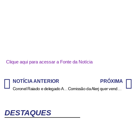
Clique aqui para acessar a Fonte da Notícia
NOTÍCIA ANTERIOR
PRÓXIMA
Coronel Raiado e delegado Alfama são transferidos após troca de acusações em público
Comissão da Alerj quer venda do Maracanã para pagar dívida do RJ
DESTAQUES