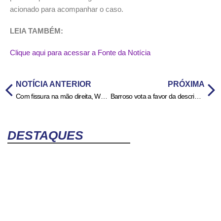
acionado para acompanhar o caso.
LEIA TAMBÉM:
Clique aqui para acessar a Fonte da Notícia
NOTÍCIA ANTERIOR
PRÓXIMA
Com fissura na mão direita, Weverton desfalca Palmeiras contra o Flamengo
Barroso vota a favor da descriminalização do aborto até 12 semanas em seu último ato no STF
DESTAQUES