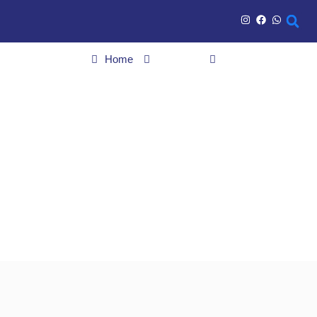
Home
Cidades
Adolescente é apreendido após empinar moto e colidir com
viatura da PM em Jaraguá
Adolescente é
apreendido após
empinar moto e colidir
com viatura da PM em
Jaraguá