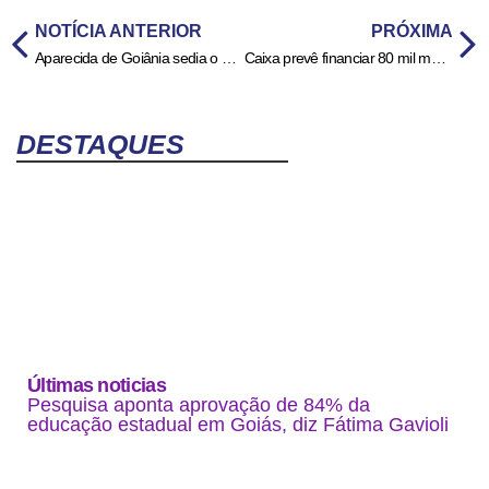
NOTÍCIA ANTERIOR
PRÓXIMA
Aparecida de Goiânia sedia o 3º Encontro Ancestralidades: Moda e Estética Negra neste sábado (11)
Caixa prevê financiar 80 mil moradias com novo programa imobiliário
DESTAQUES
Últimas noticias
Pesquisa aponta aprovação de 84% da
educação estadual em Goiás, diz Fátima Gavioli