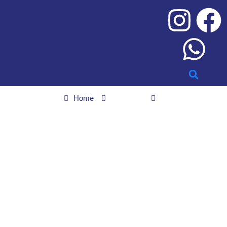
Home
Esportes
Copa do Mundo 2034, na Arábia Saudita, deverá ser disputada
em janeiro de 2035, indica presidente da Fifa
Copa do Mundo 2034, na
Arábia Saudita, deverá
ser disputada em janeiro
de 2035, indica
presidente da Fifa