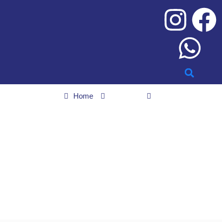
Home
Cidades
Equatorial terá que indenizar cliente por demora na religação de
energia em Aparecida
Equatorial terá que
indenizar cliente por
demora na religação de
energia em Aparecida