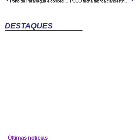
Porto de Paranaguá é concedido ao Consórcio Canal Galheta Dragagem
PCGO fecha fábrica clandestina de alimentos em Goiânia – Policia Civil do Estado de Goiás
DESTAQUES
Últimas noticias