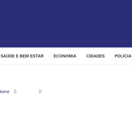
SAÚDE E BEM ESTAR
ECONOMIA
CIDADES
POLÍCIA
Home
Sextou
Goiânia Noise Festival começa nesta quinta-
se Festival começa nesta 