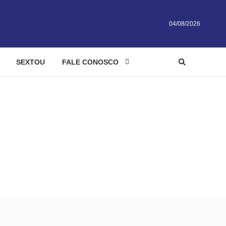
04/08/2026
SEXTOU
FALE CONOSCO
o pelo Goiás
restado pelo Goiás