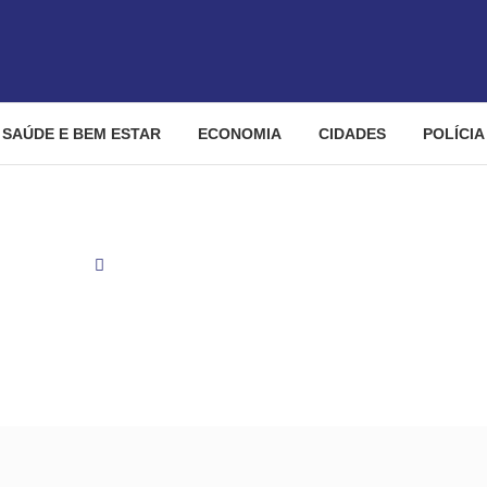
SAÚDE E BEM ESTAR
ECONOMIA
CIDADES
POLÍCIA
Esportes
Palmeiras encaminha compra de volante emprestad
ha compra de volante emp