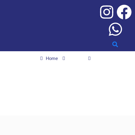
Home
Sextou
Pecuária Kids 2026 terá Mundo Bita, Gato Galáctico
Pecuária Kids 2026 terá
Mundo Bita, Gato
Galáctico