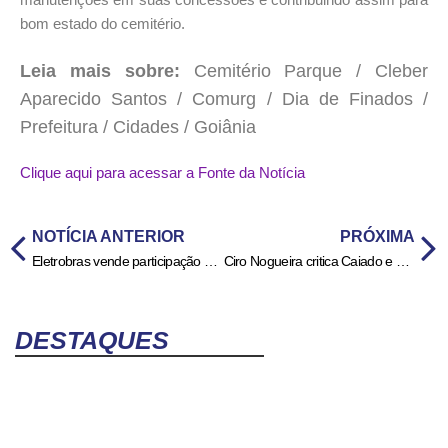
bom estado do cemitério.
Leia mais sobre:
Cemitério Parque / Cleber
Aparecido Santos / Comurg / Dia de Finados /
Prefeitura / Cidades / Goiânia
Clique aqui para acessar a Fonte da Notícia
NOTÍCIA ANTERIOR
PRÓXIMA
Eletrobras vende participação na Eletronuclear para o Grupo J&F
Ciro Nogueira critica Caiado e diz que “ninguém vira candidato a presidente gritando ou ameaçando”
DESTAQUES