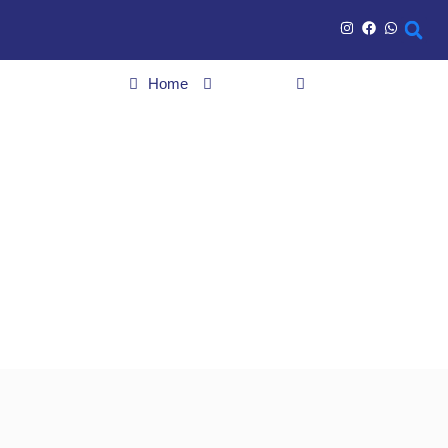
Home
Cidades
Prefeitura de Goiânia retoma obras no Cemitério Parque e prevê
entrega até o Dia de Finados
Prefeitura de Goiânia
retoma obras no
Cemitério Parque e
prevê entrega até o Dia
de Finados