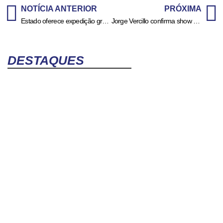
NOTÍCIA ANTERIOR
PRÓXIMA
Estado oferece expedição gratuita a parques de Goiás com óculos de realidade virtual
Jorge Vercillo confirma show em Goiânia com turnê ‘JV30 Part II – Mais um final feliz’
DESTAQUES