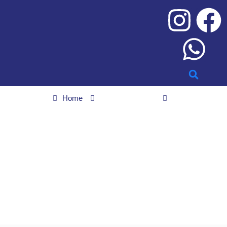
Home
Últimas noticias
Preso acusado de assédio sexual nas categorias de base do
Goiânia Esporte Clube
Preso acusado de
assédio sexual nas
categorias de base do
Goiânia Esporte Clube