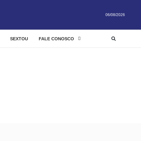
06/08/2026
SEXTOU
FALE CONOSCO
 faz 14 anos
 em GO faz 14 anos