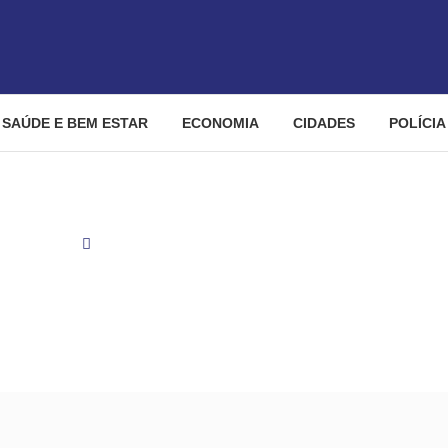
SAÚDE E BEM ESTAR
ECONOMIA
CIDADES
POLÍCIA
Cidades
Queda de helicóptero que matou 5 delegados em GO
ero que matou 5 delegados