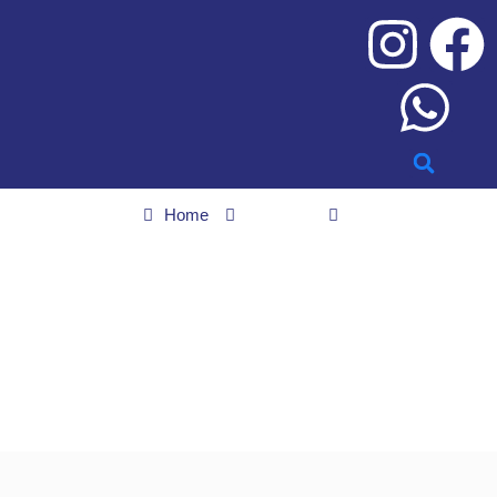
Home
Notícias
Desinformação sobre PL da Misoginia cresce nas redes, diz
estudo
Desinformação sobre PL
da Misoginia cresce nas
redes, diz estudo