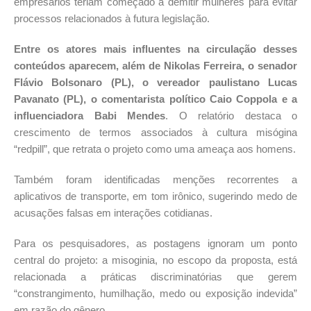
empresários teriam começado a demitir mulheres para evitar
processos relacionados à futura legislação.
Entre os atores mais influentes na circulação desses
conteúdos aparecem, além de Nikolas Ferreira, o senador
Flávio Bolsonaro (PL), o vereador paulistano Lucas
Pavanato (PL), o comentarista político Caio Coppola e a
influenciadora Babi Mendes
. O relatório destaca o
crescimento de termos associados à cultura misógina
“redpill”, que retrata o projeto como uma ameaça aos homens.
Também foram identificadas menções recorrentes a
aplicativos de transporte, em tom irônico, sugerindo medo de
acusações falsas em interações cotidianas.
Para os pesquisadores, as postagens ignoram um ponto
central do projeto: a misoginia, no escopo da proposta, está
relacionada a práticas discriminatórias que gerem
“constrangimento, humilhação, medo ou exposição indevida”
em razão do gênero.