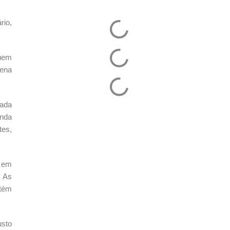
rio,
quem
cena
rada
anda
tes,
u em
y As
ntém
usto