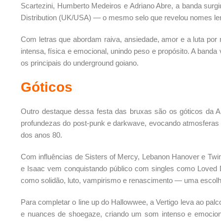
Scartezini, Humberto Medeiros e Adriano Abre, a banda surg
Distribution (UK/USA) — o mesmo selo que revelou nomes l
Com letras que abordam raiva, ansiedade, amor e a luta po
intensa, física e emocional, unindo peso e propósito. A band
os principais do underground goiano.
Góticos
Outro destaque dessa festa das bruxas são os góticos da 
profundezas do post-punk e darkwave, evocando atmosferas 
dos anos 80.
Com influências de Sisters of Mercy, Lebanon Hanover e Twin 
e Isaac vem conquistando público com singles como Loved 
como solidão, luto, vampirismo e renascimento — uma escolha
Para completar o line up do Hallowwee, a Vertigo leva ao palc
e nuances de shoegaze, criando um som intenso e emociona