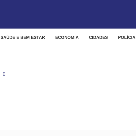
SAÚDE E BEM ESTAR
ECONOMIA
CIDADES
POLÍCIA
Festival Cidade Rock promove edição especial de Halloween e
promove edição especial d
– Curta Mais