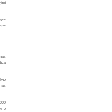
ital
ance
ntre
 nas
tica
lvio
emas
2000
re o