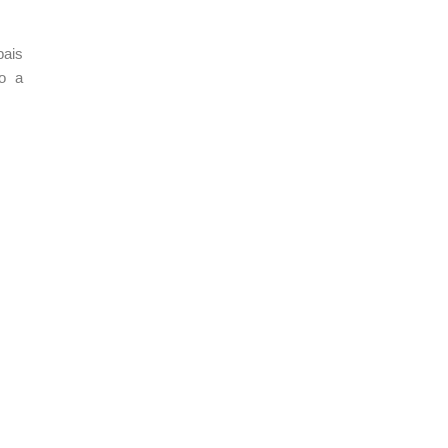
pais
do a