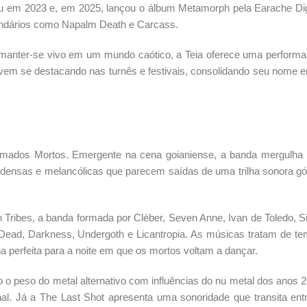
iu em 2023 e, em 2025, lançou o álbum Metamorph pela Earache Dig
endários como Napalm Death e Carcass.
r manter-se vivo em um mundo caótico, a Teia oferece uma perform
a vem se destacando nas turnês e festivais, consolidando seu nome e
Amados Mortos. Emergente na cena goianiense, a banda mergulha
densas e melancólicas que parecem saídas de uma trilha sonora gó
Tribes, a banda formada por Cléber, Seven Anne, Ivan de Toledo, Si
Dead, Darkness, Undergoth e Licantropia. As músicas tratam de t
 perfeita para a noite em que os mortos voltam a dançar.
o o peso do metal alternativo com influências do nu metal dos anos 
l. Já a The Last Shot apresenta uma sonoridade que transita ent