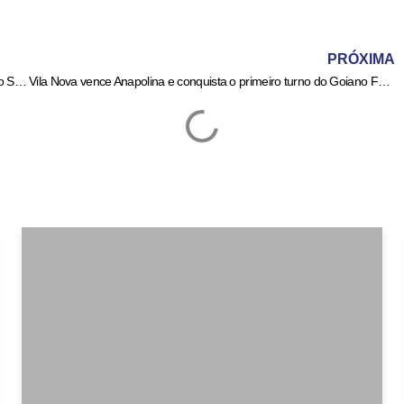
PRÓXIMA
Brasil recebe lote de medicamento para tratar câncer de mama no SUS
Vila Nova vence Anapolina e conquista o primeiro turno do Goiano Feminino; confira a classificação