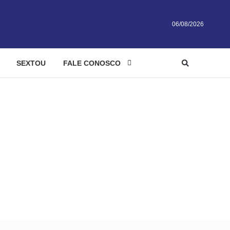
06/08/2026
SEXTOU
FALE CONOSCO
m Goiânia – Curta Mais
e Halloween em Goiânia