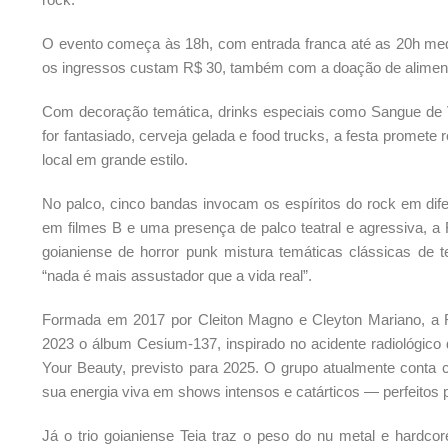
O evento começa às 18h, com entrada franca até as 20h medi
os ingressos custam R$ 30, também com a doação de alimen
Com decoração temática, drinks especiais como Sangue de 
for fantasiado, cerveja gelada e food trucks, a festa promete
local em grande estilo.
No palco, cinco bandas invocam os espíritos do rock em dif
em filmes B e uma presença de palco teatral e agressiva, a 
goianiense de horror punk mistura temáticas clássicas de t
“nada é mais assustador que a vida real”.
Formada em 2017 por Cleiton Magno e Cleyton Mariano, a Rea
2023 o álbum Cesium-137, inspirado no acidente radiológic
Your Beauty, previsto para 2025. O grupo atualmente conta 
sua energia viva em shows intensos e catárticos — perfeitos 
Já o trio goianiense Teia traz o peso do nu metal e hard