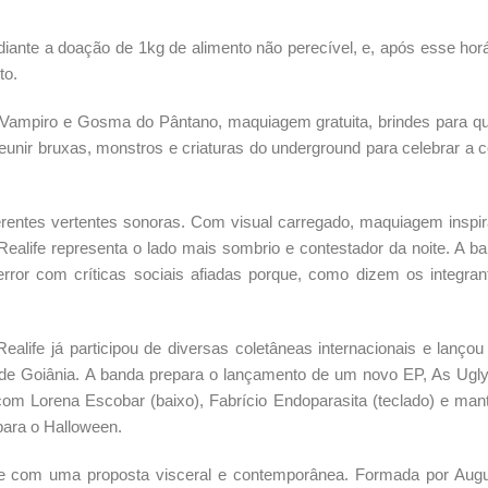
ante a doação de 1kg de alimento não perecível, e, após esse horá
to.
Vampiro e Gosma do Pântano, maquiagem gratuita, brindes para 
 reunir bruxas, monstros e criaturas do underground para celebrar a 
erentes vertentes sonoras. Com visual carregado, maquiagem inspi
Realife representa o lado mais sombrio e contestador da noite. A b
error com críticas sociais afiadas porque, como dizem os integran
life já participou de diversas coletâneas internacionais e lanço
o de Goiânia. A banda prepara o lançamento de um novo EP, As Ugl
com Lorena Escobar (baixo), Fabrício Endoparasita (teclado) e ma
para o Halloween.
core com uma proposta visceral e contemporânea. Formada por Aug