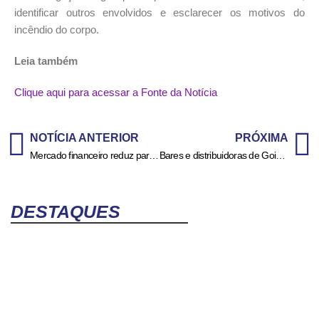
identificar outros envolvidos e esclarecer os motivos do
incêndio do corpo.
Leia também
Clique aqui para acessar a Fonte da Notícia
NOTÍCIA ANTERIOR
PRÓXIMA
Mercado financeiro reduz para 4,72% previsão de inflação em 2025
Bares e distribuidoras de Goianésia passam por fiscalização da Polícia Civil – Policia Civil do Estado de Goiás
DESTAQUES