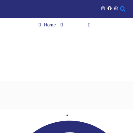
Home
Cidades
Homem é encontrado carbonizado entre pneus em Goiânia
Homem é encontrado
carbonizado entre
pneus em Goiânia