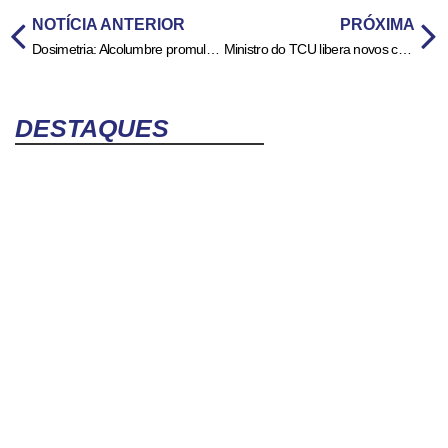
NOTÍCIA ANTERIOR
PRÓXIMA
Dosimetria: Alcolumbre promulga lei que beneficia condenados pelo 8/1
Ministro do TCU libera novos consignados do INSS após recurso da AGU
DESTAQUES