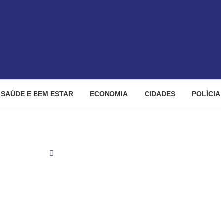
SAÚDE E BEM ESTAR
ECONOMIA
CIDADES
POLÍCIA
 e bem estar
Vacina brasileira de covid ajuda a combater negac
ovid ajuda a combater neg