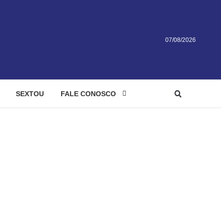
07/08/2026
SEXTOU
FALE CONOSCO
ionismo, diz ministra
acionismo, diz ministra