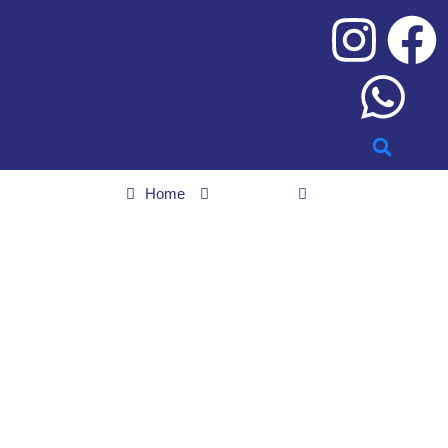
Home
Esportes
Volta Redonda x Atlético Goianiense; confira a provável
escalação do Dragão para tentar voltar a vencer
Volta Redonda x Atlético
Goianiense; confira a
provável escalação do
Dragão para tentar
voltar a vencer